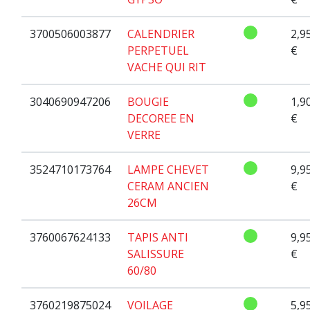
3700506003877
CALENDRIER
2,9
PERPETUEL
€
VACHE QUI RIT
3040690947206
BOUGIE
1,9
DECOREE EN
€
VERRE
3524710173764
LAMPE CHEVET
9,9
CERAM ANCIEN
€
26CM
3760067624133
TAPIS ANTI
9,9
SALISSURE
€
60/80
3760219875024
VOILAGE
5,9