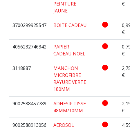
PEINTURE
€
JAUNE
3700299925547
BOITE CADEAU
0,9
€
4056232746342
PAPIER
0,7
CADEAU NOEL
€
3118887
MANCHON
2,7
MICROFIBRE
€
RAYURE VERTE
180MM
9002588457789
ADHESIF TISSE
2,1
48MM/10MM
€
9002588913056
AEROSOL
4,5