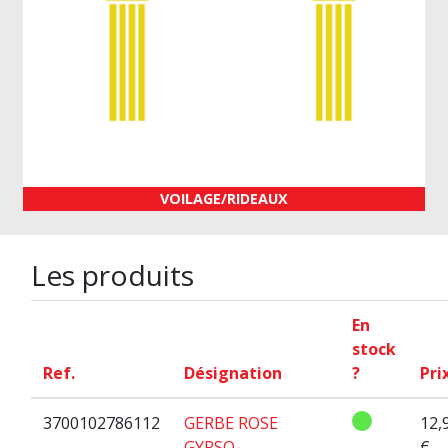
VOILAGE/RIDEAUX
Les produits
En
stock
Ref.
Désignation
?
Pri
3700102786112
GERBE ROSE
12,
GYPSO
€