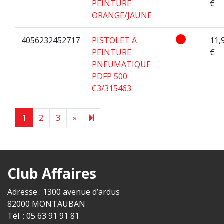
PEINTURE
€
ORANGE/JAUNE
4056232452717
PISTOLET A
11,
PEINTURE
€
PNEUMATIQUE
PDFP 500
C3/315463
Next page
38
1
2
3
»
Club Affaires
Adresse : 1300 avenue d’ardus
82000 MONTAUBAN
Tél. : 05 63 91 91 81