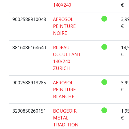
140X240
€
9002588910048
AEROSOL
3,9
PEINTURE
€
NOIRE
8816086164640
RIDEAU
14,
OCCULTANT
€
140/240
ZURICH
9002588913285
AEROSOL
3,9
PEINTURE
€
BLANCHE
3290850260151
BOUGEOIR
1,9
METAL
€
TRADITION