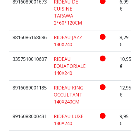
8916089001673
RIDEAU DE
6,99
CUISINE
€
TARAWA
2*60*120CM
8816086168686
RIDEAU JAZZ
8,29
140X240
€
3357510010607
RIDEAU
10,9
EQUATORIALE
€
140X240
8916089001185
RIDEAU KING
12,9
OCCULTANT
€
140X240CM
8916088000431
RIDEAU LUXE
9,95
140*240
€