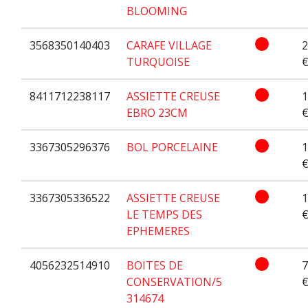
BLOOMING
3568350140403
CARAFE VILLAGE
2
TURQUOISE
8411712238117
ASSIETTE CREUSE
1
EBRO 23CM
3367305296376
BOL PORCELAINE
1
3367305336522
ASSIETTE CREUSE
1
LE TEMPS DES
EPHEMERES
4056232514910
BOITES DE
7
CONSERVATION/5
314674