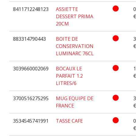
8411712248123
ASSIETTE
0
DESSERT PRIMA
20CM
883314790443
BOITE DE
3
CONSERVATION
LUMINARC 76CL
3039660002069
BOCAUX LE
1
PARFAIT 1.2
LITRES/6
3700516275295
MUG EQUIPE DE
3
FRANCE
3534545741991
TASSE CAFE
0