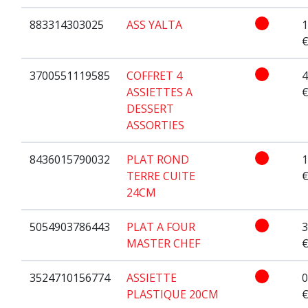
883314303025
ASS YALTA
1
3700551119585
COFFRET 4
4
ASSIETTES A
DESSERT
ASSORTIES
8436015790032
PLAT ROND
1
TERRE CUITE
24CM
5054903786443
PLAT A FOUR
3
MASTER CHEF
3524710156774
ASSIETTE
0
PLASTIQUE 20CM