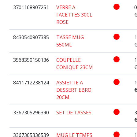
3701168907251
VERRE A
0
FACETTES 30CL
ROSE
8430540907385
TASSE MUG
1
550ML
3568350150136
COUPELLE
1
CONIQUE 23CM
8411712238124
ASSIETTE A
1
DESSERT EBRO
20CM
3367305296390
SET DE TASSES
3
3367305336539
MUG LE TEMPS
1