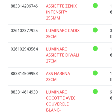
883314206746
ASSIETTE ZENIX
1
INTENSITY
255MM
026102377925
LUMINARC CADIX
0
25CM
026102943564
LUMINARC
1
ASSIETTE DIWALI
27CM
883314509953
ASS HARENA
1
23CM
883314614930
LUMINARC
6
COCOTTE AVEC
COUVERCLE
BLANC-