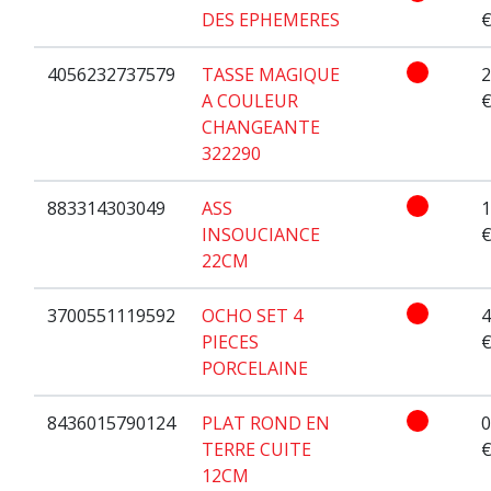
DES EPHEMERES
4056232737579
TASSE MAGIQUE
2
A COULEUR
CHANGEANTE
322290
883314303049
ASS
1
INSOUCIANCE
22CM
3700551119592
OCHO SET 4
4
PIECES
PORCELAINE
8436015790124
PLAT ROND EN
0
TERRE CUITE
12CM