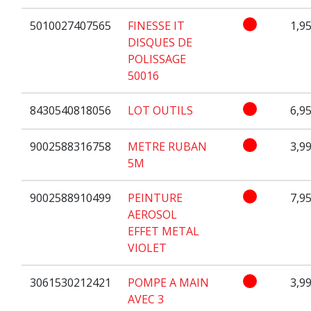
5010027407565
FINESSE IT
1,95
DISQUES DE
POLISSAGE
50016
8430540818056
LOT OUTILS
6,95
9002588316758
METRE RUBAN
3,99
5M
9002588910499
PEINTURE
7,95
AEROSOL
EFFET METAL
VIOLET
3061530212421
POMPE A MAIN
3,99
AVEC 3