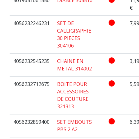
4019641061550
DIABLE 304510
11,
€
4056232246231
SET DE
7,99
CALLIGRAPHIE
30 PIECES
304106
4056232545235
CHAINE EN
3,19
METAL 314002
4056232712675
BOITE POUR
5,59
ACCESSOIRES
DE COUTURE
321313
4056232859400
SET EMBOUTS
6,39
PBS 2 A2