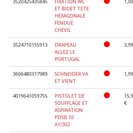
3520425435845
FIXATION WC
1,00
ET BIDET TETE
HEXAGONALE
FENDUE
CHEVIL
3524710155913
DRAPEAU
3,99
ALLEZ LE
PORTUGAL
3606480317989
SCHNEIDER VA
1,99
ET VIENT
4019641059755
PISTOLET DE
15,
SOUFFLAGE ET
€
ASPIRATION
PDSB 10
A1/302