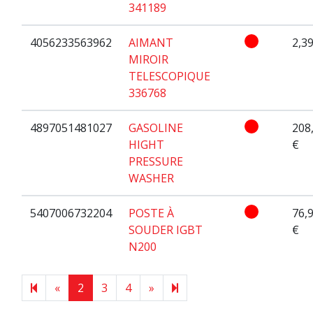
341189
4056233563962
AIMANT
2,39
MIROIR
TELESCOPIQUE
336768
4897051481027
GASOLINE
208
HIGHT
€
PRESSURE
WASHER
5407006732204
POSTE À
76,
SOUDER IGBT
€
N200
Previous page
Next page
48
«
2
3
4
»