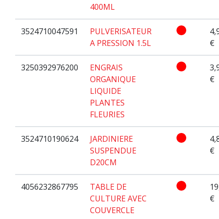
400ML
3524710047591
PULVERISATEUR
4,
A PRESSION 1.5L
€
3250392976200
ENGRAIS
3,
ORGANIQUE
€
LIQUIDE
PLANTES
FLEURIES
3524710190624
JARDINIERE
4,
SUSPENDUE
€
D20CM
4056232867795
TABLE DE
19
CULTURE AVEC
€
COUVERCLE