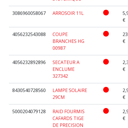
3086960058067
ARROSOIR 11L
5,
€
4056232543088
COUPE
23
BRANCHES HG
€
00987
4056232892896
SECATEUR A
2,
ENCLUME
€
327342
8430540728560
LAMPE SOLAIRE
2,
29CM
€
5000204079128
RAID FOURMIS
2,
CAFARDS TIGE
€
DE PRECISION