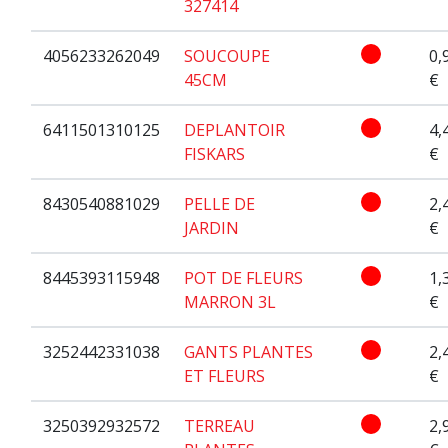
327414
4056233262049
SOUCOUPE
0,
45CM
€
6411501310125
DEPLANTOIR
4,
FISKARS
€
8430540881029
PELLE DE
2,
JARDIN
€
8445393115948
POT DE FLEURS
1,
MARRON 3L
€
3252442331038
GANTS PLANTES
2,
ET FLEURS
€
3250392932572
TERREAU
2,