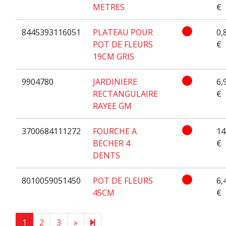
METRES
€
8445393116051
PLATEAU POUR
0,
POT DE FLEURS
€
19CM GRIS
9904780
JARDINIERE
6,
RECTANGULAIRE
€
RAYEE GM
3700684111272
FOURCHE A
14
BECHER 4
€
DENTS
8010059051450
POT DE FLEURS
6,
45CM
€
Next page
14
1
2
3
»