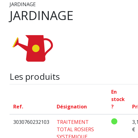
JARDINAGE
JARDINAGE
Les produits
En
stock
Ref.
Désignation
?
Pr
3030760232103
TRAITEMENT
3,
TOTAL ROSIERS
€
SYSTEMIQUE