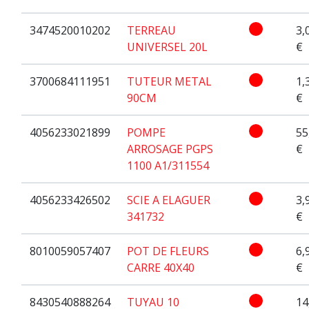
3474520010202
TERREAU
3,
UNIVERSEL 20L
€
3700684111951
TUTEUR METAL
1,
90CM
€
4056233021899
POMPE
55
ARROSAGE PGPS
€
1100 A1/311554
4056233426502
SCIE A ELAGUER
3,
341732
€
8010059057407
POT DE FLEURS
6,
CARRE 40X40
€
8430540888264
TUYAU 10
14