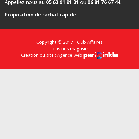
Appellez nous au
05 63 91 91 81
ou
06 81 76 67 44
.
Proposition de rachat rapide
.
Copyright © 2017 - Club Affaires
Tous nos magasins
Création du site : Agence web