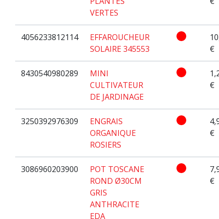
PLANTES
€
VERTES
4056233812114
EFFAROUCHEUR
10
SOLAIRE 345553
€
8430540980289
MINI
1,
CULTIVATEUR
€
DE JARDINAGE
3250392976309
ENGRAIS
4,
ORGANIQUE
€
ROSIERS
3086960203900
POT TOSCANE
7,
ROND Ø30CM
€
GRIS
ANTHRACITE
EDA