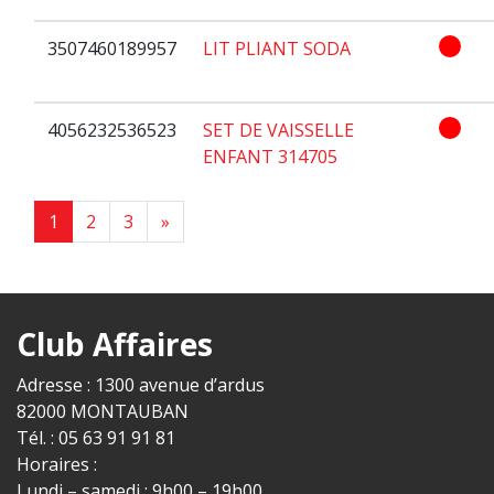
3507460189957
LIT PLIANT SODA
4056232536523
SET DE VAISSELLE
ENFANT 314705
Next page
1
2
3
»
Club Affaires
Adresse : 1300 avenue d’ardus
82000 MONTAUBAN
Tél. : 05 63 91 91 81
Horaires :
Lundi – samedi : 9h00 – 19h00