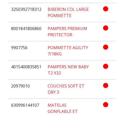
3250392718312
BIBERON COL LARGE
POMMETTE
8001841806860
PAMPERS PREMIUM
PROTECTOR
9907756
POMMETTE AGILITY
7/18KG
4015400835851
PAMPERS NEW BABY
T2 X32
20979010
COUCHES SOFT ET
DRY 3
630996144107
MATELAS
GONFLABLE ET