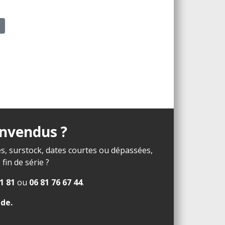
N
invendus ?
s, surstock, dates courtes ou dépassées,
in de série ?
1 81
ou
06 81 76 67 44
.
ide
.