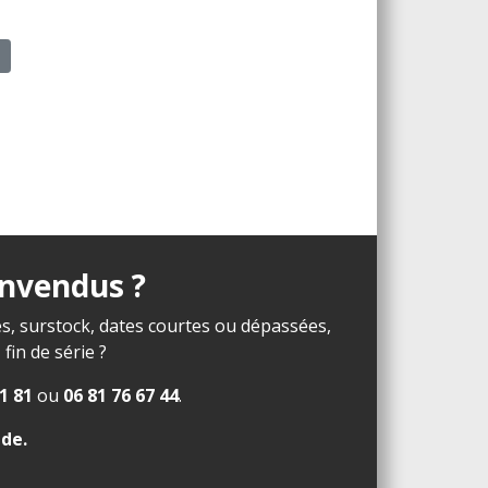
N
invendus ?
s, surstock, dates courtes ou dépassées,
in de série ?
1 81
ou
06 81 76 67 44
.
ide
.