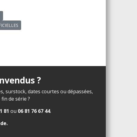
N
IFICIELLES
invendus ?
s, surstock, dates courtes ou dépassées,
in de série ?
1 81
ou
06 81 76 67 44
.
ide
.