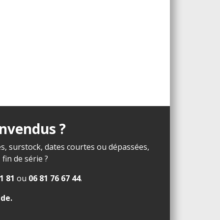
invendus ?
s, surstock, dates courtes ou dépassées,
in de série ?
1 81
ou
06 81 76 67 44
.
ide
.