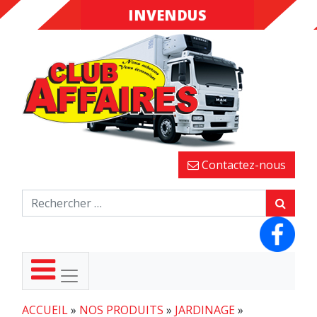
INVENDUS
FINS DE
SÉRIES
Contactez-nous
ACCUEIL
»
NOS PRODUITS
»
JARDINAGE
»