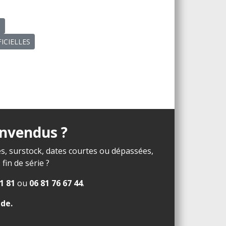
N
IFICIELLES
invendus ?
s, surstock, dates courtes ou dépassées,
in de série ?
1 81
ou
06 81 76 67 44
.
ide
.