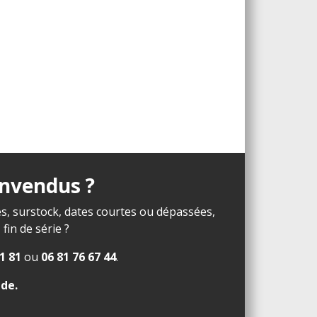
invendus ?
s, surstock, dates courtes ou dépassées,
in de série ?
1 81
ou
06 81 76 67 44
.
ide
.