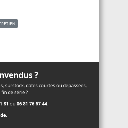
NTRETIEN
invendus ?
s, surstock, dates courtes ou dépassées,
in de série ?
1 81
ou
06 81 76 67 44
.
ide
.