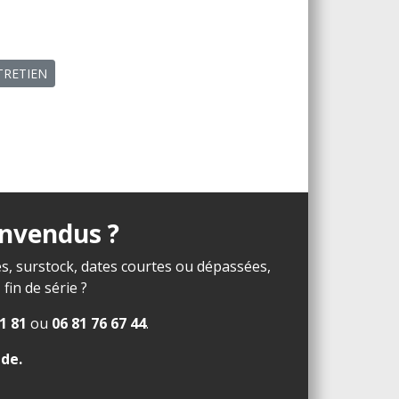
NTRETIEN
invendus ?
s, surstock, dates courtes ou dépassées,
in de série ?
1 81
ou
06 81 76 67 44
.
ide
.