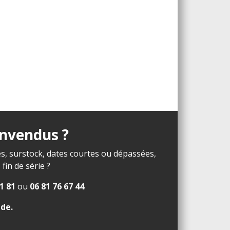
invendus ?
s, surstock, dates courtes ou dépassées,
in de série ?
1 81
ou
06 81 76 67 44
.
ide
.