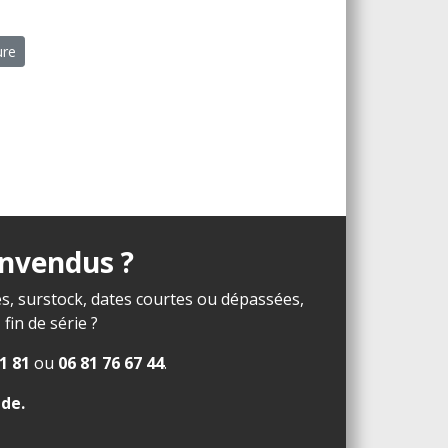
ure
invendus ?
s, surstock, dates courtes ou dépassées,
in de série ?
1 81
ou
06 81 76 67 44
.
ide
.