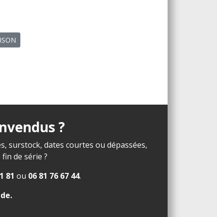
AISON
invendus ?
s, surstock, dates courtes ou dépassées,
in de série ?
1 81
ou
06 81 76 67 44
.
ide
.