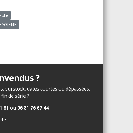
eauté
E HYGIENE
invendus ?
s, surstock, dates courtes ou dépassées,
in de série ?
1 81
ou
06 81 76 67 44
.
ide
.