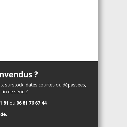
invendus ?
s, surstock, dates courtes ou dépassées,
in de série ?
1 81
ou
06 81 76 67 44
.
ide
.