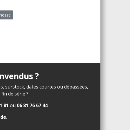
unesse
invendus ?
s, surstock, dates courtes ou dépassées,
in de série ?
1 81
ou
06 81 76 67 44
.
ide
.