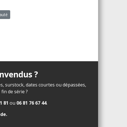
eauté
invendus ?
s, surstock, dates courtes ou dépassées,
in de série ?
1 81
ou
06 81 76 67 44
.
ide
.