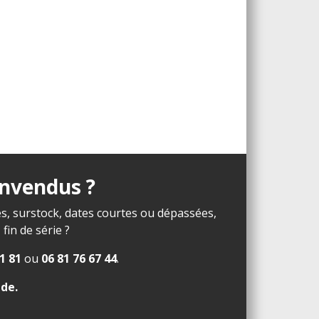
invendus ?
s, surstock, dates courtes ou dépassées,
in de série ?
1 81
ou
06 81 76 67 44
.
ide
.