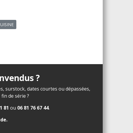
CUISINE
invendus ?
s, surstock, dates courtes ou dépassées,
in de série ?
1 81
ou
06 81 76 67 44
.
ide
.