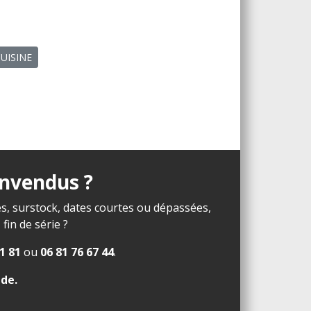
CUISINE
invendus ?
s, surstock, dates courtes ou dépassées,
in de série ?
1 81
ou
06 81 76 67 44
.
ide
.