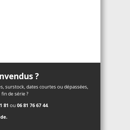
invendus ?
s, surstock, dates courtes ou dépassées,
in de série ?
1 81
ou
06 81 76 67 44
.
ide
.