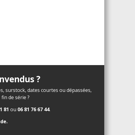
invendus ?
s, surstock, dates courtes ou dépassées,
in de série ?
1 81
ou
06 81 76 67 44
.
ide
.