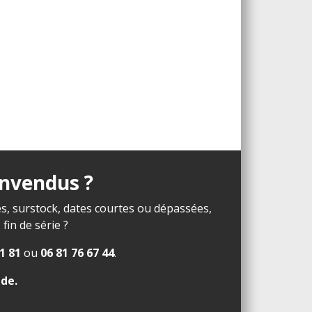
invendus ?
s, surstock, dates courtes ou dépassées,
in de série ?
1 81
ou
06 81 76 67 44
.
ide
.