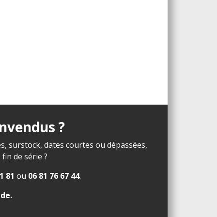
invendus ?
s, surstock, dates courtes ou dépassées,
in de série ?
1 81
ou
06 81 76 67 44
.
ide
.