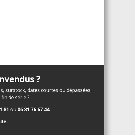
invendus ?
s, surstock, dates courtes ou dépassées,
in de série ?
1 81
ou
06 81 76 67 44
.
ide
.