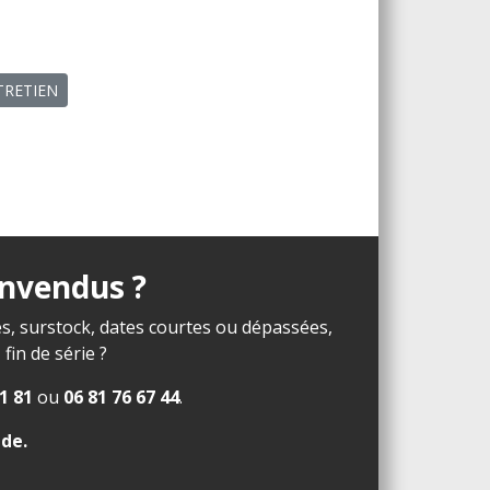
NTRETIEN
invendus ?
s, surstock, dates courtes ou dépassées,
in de série ?
1 81
ou
06 81 76 67 44
.
ide
.