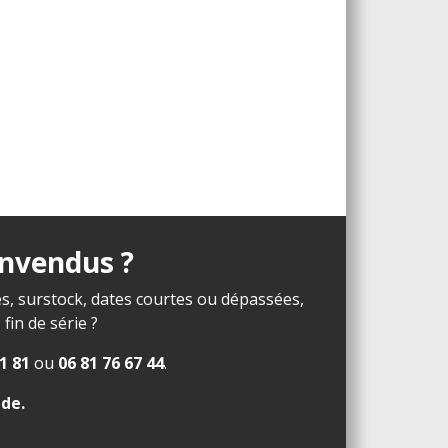
invendus ?
s, surstock, dates courtes ou dépassées,
in de série ?
1 81
ou
06 81 76 67 44
.
ide
.