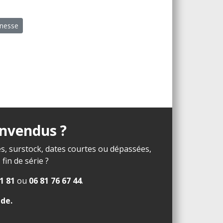
unesse
invendus ?
s, surstock, dates courtes ou dépassées,
in de série ?
1 81
ou
06 81 76 67 44
.
ide
.