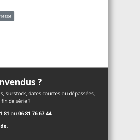
unesse
invendus ?
s, surstock, dates courtes ou dépassées,
in de série ?
1 81
ou
06 81 76 67 44
.
ide
.