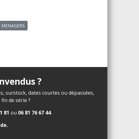
RES MENAGERS
invendus ?
s, surstock, dates courtes ou dépassées,
in de série ?
1 81
ou
06 81 76 67 44
.
ide
.