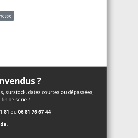
unesse
invendus ?
s, surstock, dates courtes ou dépassées,
in de série ?
1 81
ou
06 81 76 67 44
.
ide
.