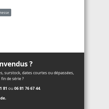
unesse
invendus ?
s, surstock, dates courtes ou dépassées,
in de série ?
1 81
ou
06 81 76 67 44
.
ide
.