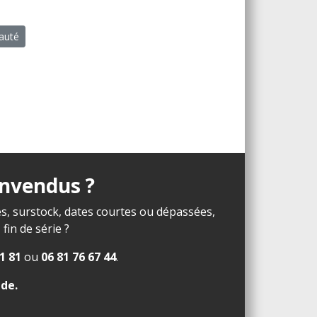
eauté
invendus ?
s, surstock, dates courtes ou dépassées,
in de série ?
1 81
ou
06 81 76 67 44
.
ide
.