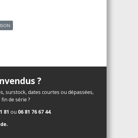
AISON
invendus ?
s, surstock, dates courtes ou dépassées,
in de série ?
1 81
ou
06 81 76 67 44
.
ide
.