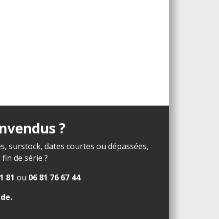
invendus ?
s, surstock, dates courtes ou dépassées,
in de série ?
1 81
ou
06 81 76 67 44
.
ide
.