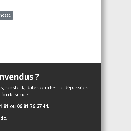
unesse
invendus ?
s, surstock, dates courtes ou dépassées,
in de série ?
1 81
ou
06 81 76 67 44
.
ide
.