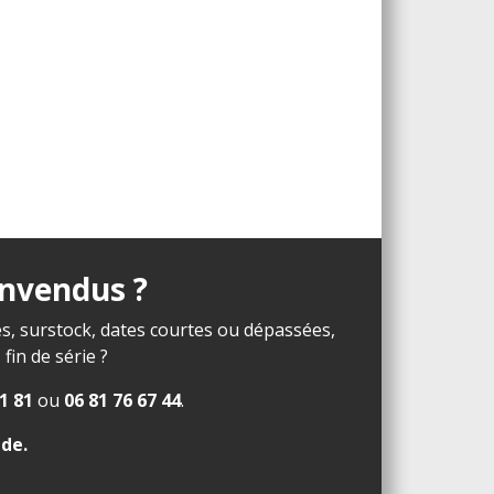
invendus ?
s, surstock, dates courtes ou dépassées,
in de série ?
1 81
ou
06 81 76 67 44
.
ide
.