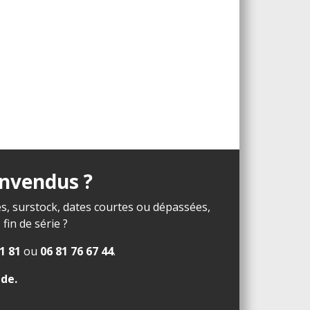
invendus ?
s, surstock, dates courtes ou dépassées,
in de série ?
1 81
ou
06 81 76 67 44
.
ide
.