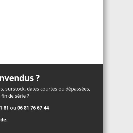
invendus ?
s, surstock, dates courtes ou dépassées,
in de série ?
1 81
ou
06 81 76 67 44
.
ide
.