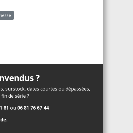
unesse
invendus ?
s, surstock, dates courtes ou dépassées,
in de série ?
1 81
ou
06 81 76 67 44
.
ide
.