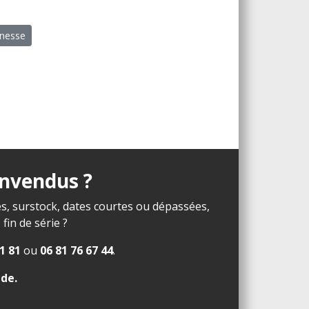
unesse
invendus ?
s, surstock, dates courtes ou dépassées,
in de série ?
1 81
ou
06 81 76 67 44
.
ide
.