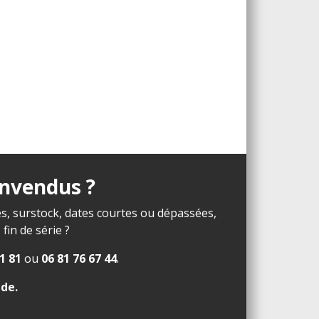
invendus ?
s, surstock, dates courtes ou dépassées,
in de série ?
1 81
ou
06 81 76 67 44
.
ide
.