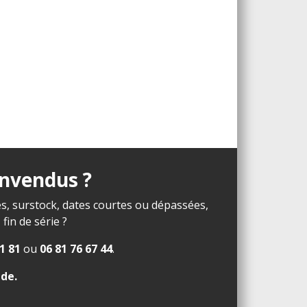
invendus ?
s, surstock, dates courtes ou dépassées,
in de série ?
1 81
ou
06 81 76 67 44
.
ide
.