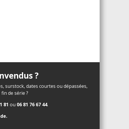
invendus ?
s, surstock, dates courtes ou dépassées,
in de série ?
1 81
ou
06 81 76 67 44
.
ide
.