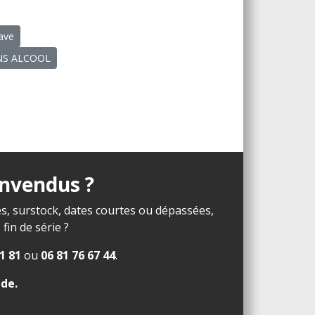
cave
SANS ALCOOL
invendus ?
s, surstock, dates courtes ou dépassées,
in de série ?
1 81
ou
06 81 76 67 44
.
ide
.